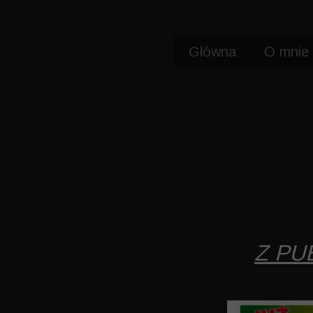
Główna
O mnie
Z PU