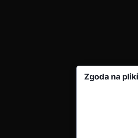
Zgoda na plik
Cookies to małe plik
podczas przeglądania
serwisu, personalizacj