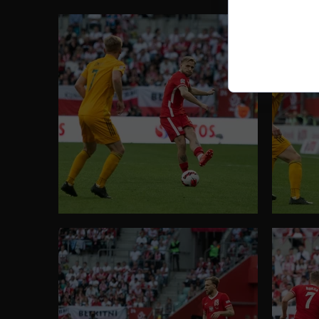
podczas prze
serwisu, pers