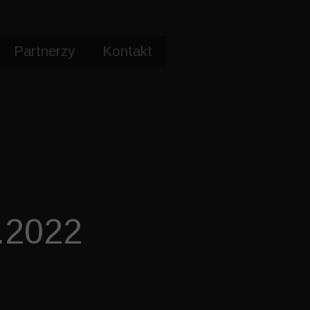
Partnerzy
Kontakt
APN GP Czeladź 2011
MKS Dąbrowa Górnicza
.2022