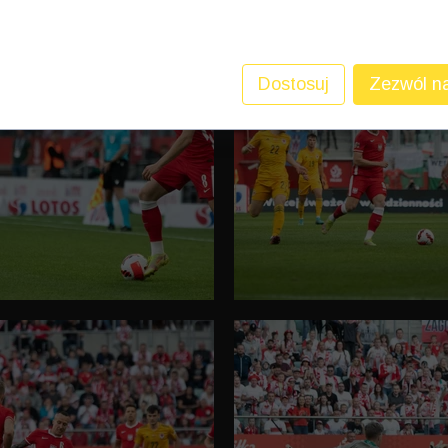
glądania stron internetowych. Używamy ich do poprawy
onalizacji treści, oraz analizy ruchu na stronie.
Dostosuj
Zezwól na